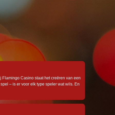
ij Flamingo Casino staat het creëren van een
el – is er voor elk type speler wat wils. En