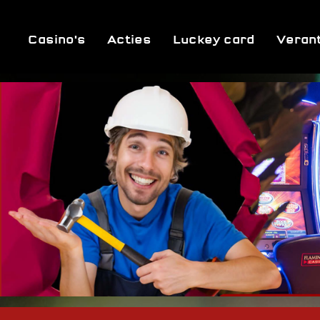
Casino's
Acties
Luckey card
Veran