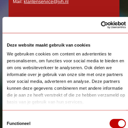
Mail:
k
lantenservice@jvh.nl
Je kan ook gebruik maken van onderstaand
contactformulier. Wij streven ernaar jouw vraag
binnen drie werkdagen te beantwoorden. Deze
termijn wijkt af als je het contactformulier gebruikt
Deze website maakt gebruik van cookies
om een
klacht
in te dienen.
We gebruiken cookies om content en advertenties te
Sollicitaties kunnen wij helaas niet via
personaliseren, om functies voor social media te bieden en
onderstaand formulier in behandeling nemen. Kijk
om ons websiteverkeer te analyseren. Ook delen we
voor alle vacatures op:
www.werkenbijjvh.nl
informatie over je gebruik van onze site met onze partners
voor social media, adverteren en analyse. Deze partners
kunnen deze gegevens combineren met andere informatie
die je aan ze heeft verstrekt of die ze hebben verzameld op
basis van je gebruik van hun services.
Toestemmingsselectie
Functioneel