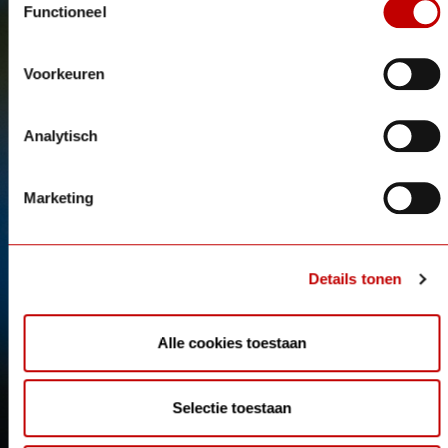
Zomeractie -
Functioneel
Heerenveen
Voorkeuren
zaterdag 10 mei t/m zaterdag 24 mei
Analytisch
Deelnemende Casino's
Marketing
Flamingo Casino Heerenveen
Details tonen
Alle cookies toestaan
Selectie toestaan